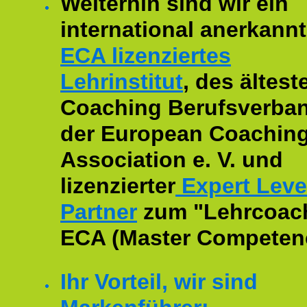
Weiterhin sind wir ein
international anerkannt
ECA lizenziertes
Lehrinstitut
, des ältest
Coaching Berufsverban
der European Coachin
Association e. V. und
lizenzierter
Expert Leve
Partner
zum "Lehrcoac
ECA (Master Competenc
Ihr Vorteil, wir sind