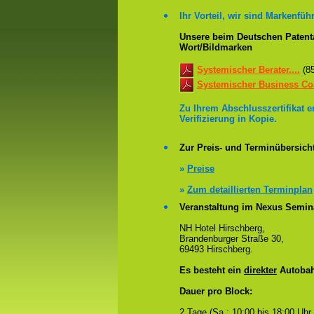
Ihr Vorteil, wir sind Markenführ
Unsere beim Deutschen Patenta
Wort/Bildmarken
Systemischer Berater....
(8
Systemischer Business Coa
Zu Ihrem Abschlusszertifikat 
Verifizierung in Kopie.
Zur Preis- und Terminübersicht
»
Preise
»
Zum detaillierten Terminplan
Veranstaltung im Nexus Semin
NH Hotel Hirschberg,
Brandenburger Straße 30,
69493 Hirschberg.
Es besteht ein
direkter
Autobah
Dauer pro Block:
2 Tage (Sa.: 10:00 bis 18:00 Uhr.