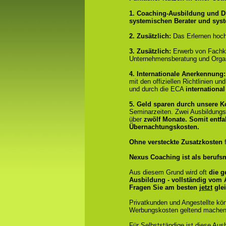
1. Coaching-Ausbildung und D
systemischen Berater und sys
2. Zusätzlich:
Das Erlernen hoch
3. Zusätzlich:
Erwerb von Fachk
Unternehmensberatung und Organ
4.
Internationale Anerkennung
mit den offiziellen Richtlinien 
und durch die ECA
international
5. Geld sparen durch unsere 
Seminarzeiten. Zwei Ausbildung
über
zwölf Monate.
Somit entfa
Übernachtungskosten.
Ohne versteckte Zusatzkosten
f
Nexus Coaching ist als berufsm
Aus diesem Grund wird oft
die g
Ausbildung - vollständig vom
Fragen Sie am besten
jetzt
glei
Privatkunden und Angestellte kö
Werbungskosten geltend machen
Für Selbstständige ist diese Aus