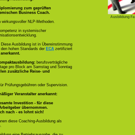
iplomierung zum geprüften
temischen Business Coach.
Ausbildung Fam
 wirkungsvoller NLP-Methoden.
ompetenz in systemischer
isationsentwicklung.
:
Diese Ausbildung ist in Übereinstimmung
und den hohen Standards der
ECA
zertifiziert
 anerkannt.
Kompaktausbildung:
berufsverträgliche
stage pro Block am Samstag und Sonntag
llen zusätzliche Reise- und
ür Prüfungsgebühren oder Supervision.
äßiger Veranstalter anerkannt:
esamte Investition - für diese
 Arbeitgeber übernommen.
ch nach - es lohnt sich!
nnen diese Coaching-Ausbildung als
.
bildung eine Betriebsausgabe, die zu