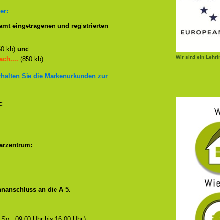
er:
mt eingetragenen und registrierten
50 kb)
und
Wir sind ein Lehr
ch....
(850 kb).
erhalten Sie die Markenurkunden zur
:
arzentrum:
nanschluss an die A 5.
 So.: 09:00 Uhr bis 16:00 Uhr.)