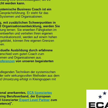
cht werden kann.
ystemische Business Coach ist ein
 Gesprächsführung. Er steht für das
 Systemen und Organisationen.
g, mit zusätzlichen Schwerpunkten in
 Organisationsentwicklung, werden Sie
tung lernen: Sie erwerben Fähigkeiten im
 entwerfen und vertiefen Ihren eigenen
munikationsstil, werden auf einem hohen
sgebildet, können Ihre eigenen Grenzen
sen.
iduelle Ausbildung durch erfahrene
terschied vom guten Coach zum
emen und Organisationen aus.
Referenzen
von unseren begeisterten
ndlegenden Techniken der systemischen
n der sehr wirkungsvollen Methoden aus dem
d Umsetzung erfolgt in Kleingruppen mit
tional anerkanntes,
ECA lizenziertes
ching Berufsverband, der European
 lizenzierter
Expert Level Partner
zum
tence)".