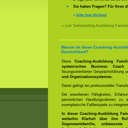
Sie haben Fragen? Für Ihren d
»
bitte hier klicken!
» zum Seitenanfang Ausbildung Famieni
Warum ist diese Coaching-Ausbild
Deutschland?
Diese
Coaching-Ausbildung Familie
systemischen Business Coach
b
lösungsorientierter Gesprächsführung 
und Organisationssystemen.
Damit gelingt ein professioneller Transf
Die erworbenen Fähigkeiten, Erfahr
persönlichen Handlungsrahmen zu e
exemplarische Fallbeispiele zu integrier
In dieser Coaching-Ausbildung Fam
weiterhin Klarheit über ihre R
Gegenwartsfamilie, unbewusste