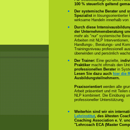
100 % steuerlich geltend gema
Der systemische Berater und s
Spezialist
in lösungsorientierter
wirksame Handeln innerhalb von
Durch diese Intensivausbildun
der Unternehmensberatung und
mehr als "nur" systemische Bera
Arbeiten mit NLP Interventionen,
Handlungs-, Beratungs- und Kom
Trainingsniveau professionell au
überwinden und persönlich wach
Der Trainer:
Eine gezielte,
indiv
Praktiker
macht oftmals den Un
professionellen Berater
in Syst
Lesen Sie dazu auch
hier die 
Ausbildungsteilnehmern.
Praxisorientiert
werden alle gru
Arbeit präsentiert und mit Teile
NLP kombiniert. Die Einübung un
professioneller Unterstützung.
Weiterhin sind wir ein interna
Lehrinstitut
, des ältesten Coa
Coaching Association e. V. und
"Lehrcoach ECA (Master Compe