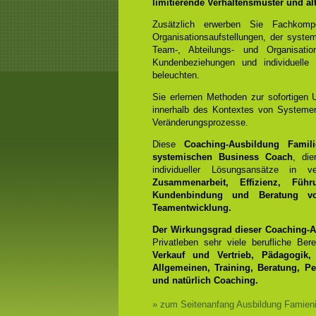
limitierende Verhaltensmuster und a
Zusätzlich erwerben Sie Fachko
Organisationsaufstellungen, der syst
Team-, Abteilungs- und Organisation
Kundenbeziehungen und individuelle
beleuchten.
Sie erlernen Methoden zur sofortigen 
innerhalb des Kontextes von Systemen
Veränderungsprozesse.
Diese
Coaching-Ausbildung Familie
systemischen Business Coach
, die
individueller Lösungsansätze in
Zusammenarbeit, Effizienz, Führ
Kundenbindung und Beratung vo
Teamentwicklung.
Der Wirkungsgrad dieser Coaching-A
Privatleben sehr viele berufliche Be
Verkauf und Vertrieb, Pädagogik, 
Allgemeinen, Training, Beratung, P
und natürlich Coaching.
» zum Seitenanfang Ausbildung Famieni