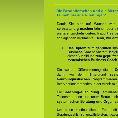
Die Besonderheiten und die Metho
Teilnehmer aus Nuertingen:
Damit Sie sich auf Wunsch
mit 
selbstständig machen
können oder sic
weiterentwickeln
dürfen, braucht es g
schlagenden Argumente.
Denn, wir diff
Das Diplom zum geprüften sys
Business Coach:
Anstatt "ledigl
dieser Ausbildung zum
geprüfte
systemischen Business Coach
Die weitere Differenzierung dieser
C
darin, vor dem Hintergrund
syste
Neurolinguistischen Programmieren
Interventionsmethoden in der Arbeit mi
Die
Coaching-Ausbildung Familienau
TeilnehmerInnen und unter Berücksich
systemischen Beratung und Organisa
Um einen kontinuierlichen Fortschrit
Beratungsstils zu gewährleisten, bauen