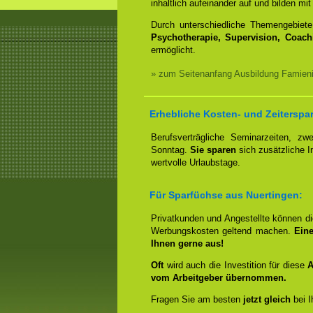
inhaltlich aufeinander auf und bilden 
Durch unterschiedliche Themengebiet
Psychotherapie, Supervision, Coach
ermöglicht.
» zum Seitenanfang Ausbildung Famieni
Erhebliche Kosten- und Zeiterspar
Berufsverträgliche Seminarzeiten, 
Sonntag.
Sie sparen
sich zusätzliche 
wertvolle Urlaubstage.
Für Sparfüchse aus Nuertingen:
Privatkunden und Angestellte können d
Werbungskosten geltend machen.
Eine
Ihnen gerne aus!
Oft
wird auch die Investition für diese
A
vom Arbeitgeber übernommen.
Fragen Sie am besten
jetzt gleich
bei I