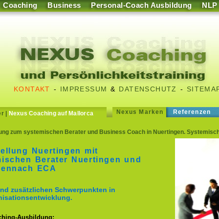
Coaching
Business
Personal-Coach Ausbildung
NLP
KONTAKT
-
IMPRESSUM
&
DATENSCHUTZ
-
SITEMA
Nexus Marken
Referenzen
er
|
Nexus Coaching auf Mallorca
lung zum systemischen Berater und Business Coach in Nuertingen. Systemisc
ellung Nuertingen mit
ischen Berater Nuertingen und
gennach ECA
nd zusätzlichen Schwerpunkten in
isationsentwicklung.
ching-Ausbildung: