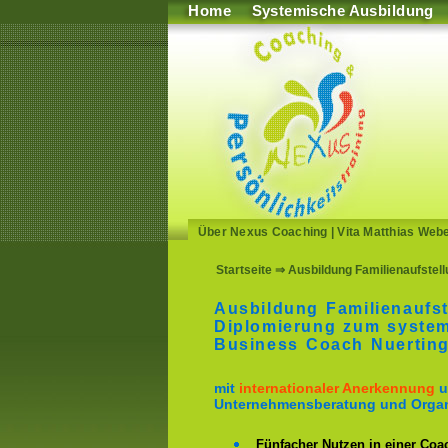
Home
Systemische Ausbildung
Über Nexus Coaching
|
Vita Matthias Web
Startseite
⇒ Ausbildung Familienaufstel
Ausbildung Familienaufst
Diplomierung zum system
Business Coach Nuertin
mit
internationaler Anerkennung
u
Unternehmensberatung und Organ
Fünfacher Nutzen in einer Coa