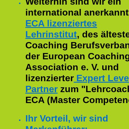
Weiterhin sind wir ein
international anerkannt
ECA lizenziertes
Lehrinstitut
, des ältest
Coaching Berufsverban
der European Coachin
Association e. V. und
lizenzierter
Expert Leve
Partner
zum "Lehrcoac
ECA (Master Competenc
Ihr Vorteil, wir sind